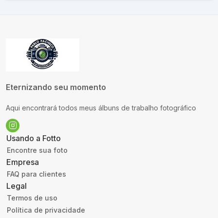
Eternizando seu momento
Aqui encontrará todos meus álbuns de trabalho fotográfico
Usando a Fotto
Encontre sua foto
Empresa
FAQ para clientes
Legal
Termos de uso
Política de privacidade